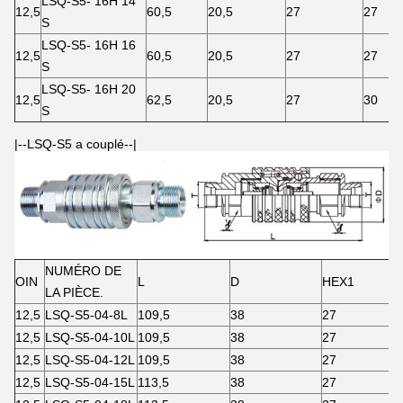
LSQ-S5- 16H 14
12,5
60,5
20,5
27
27
S
LSQ-S5- 16H 16
12,5
60,5
20,5
27
27
S
LSQ-S5- 16H 20
12,5
62,5
20,5
27
30
S
|--LSQ-S5 a couplé--|
NUMÉRO DE
OIN
L
D
HEX1
LA PIÈCE.
12,5
LSQ-S5-04-8L
109,5
38
27
12,5
LSQ-S5-04-10L
109,5
38
27
12,5
LSQ-S5-04-12L
109,5
38
27
12,5
LSQ-S5-04-15L
113,5
38
27