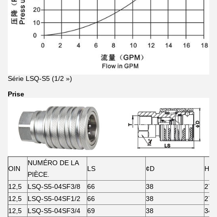
Série LSQ-S5 (1/2 »)
Prise
NUMÉRO DE LA
OIN
LS
¢D
HE
PIÈCE.
12,5
LSQ-S5-04SF3/8
66
38
27
12,5
LSQ-S5-04SF1/2
66
38
27
12,5
LSQ-S5-04SF3/4
69
38
34