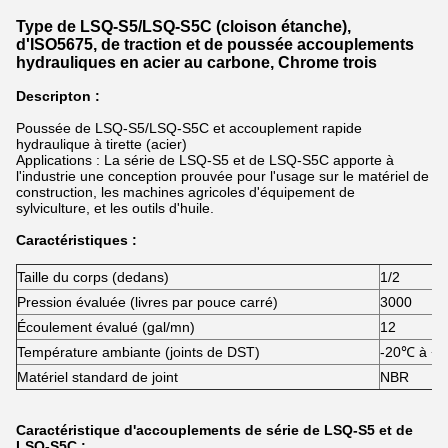
Type de LSQ-S5/LSQ-S5C (cloison étanche),
d'ISO5675, de traction et de poussée accouplements
hydrauliques en acier au carbone, Chrome trois
Descripton :
Poussée de LSQ-S5/LSQ-S5C et accouplement rapide
hydraulique à tirette (acier)
Applications : La série de LSQ-S5 et de LSQ-S5C apporte à
l'industrie une conception prouvée pour l'usage sur le matériel de
construction, les machines agricoles d'équipement de
sylviculture, et les outils d'huile.
Caractéristiques :
Taille du corps (dedans)
1/2
Pression évaluée (livres par pouce carré)
3000
Écoulement évalué (gal/mn)
12
Température ambiante (joints de DST)
-20℃ à +
Matériel standard de joint
NBR
Caractéristique d'accouplements de série de LSQ-S5 et de
LSQ-S5C :