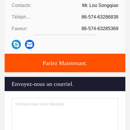
Contacts:
Mr. Lou Songqiao
Téléphone:
86-574-63286838
Faxeur:
86-574-63285369
Parlez Maintenant.
Envoyez-nous un courriel.