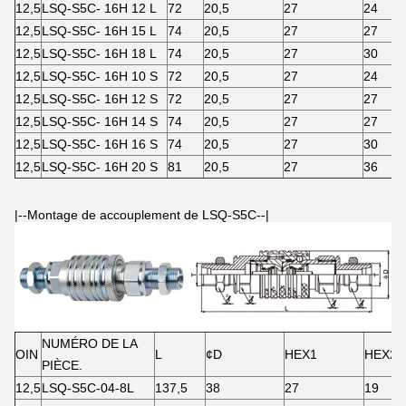
12,5
LSQ-S5C- 16H 12 L
72
20,5
27
24
12,5
LSQ-S5C- 16H 15 L
74
20,5
27
27
12,5
LSQ-S5C- 16H 18 L
74
20,5
27
30
12,5
LSQ-S5C- 16H 10 S
72
20,5
27
24
12,5
LSQ-S5C- 16H 12 S
72
20,5
27
27
12,5
LSQ-S5C- 16H 14 S
74
20,5
27
27
12,5
LSQ-S5C- 16H 16 S
74
20,5
27
30
12,5
LSQ-S5C- 16H 20 S
81
20,5
27
36
|--Montage de accouplement de LSQ-S5C--|
NUMÉRO DE LA
OIN
L
¢D
HEX1
HEX2
PIÈCE.
12,5
LSQ-S5C-04-8L
137,5
38
27
19