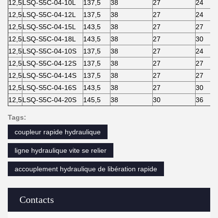
12,5
LSQ-S5C-04-10L
137,5
38
27
24
12,5
LSQ-S5C-04-12L
137,5
38
27
24
12,5
LSQ-S5C-04-15L
143,5
38
27
27
12,5
LSQ-S5C-04-18L
143,5
38
27
30
12,5
LSQ-S5C-04-10S
137,5
38
27
24
12,5
LSQ-S5C-04-12S
137,5
38
27
27
12,5
LSQ-S5C-04-14S
137,5
38
27
27
12,5
LSQ-S5C-04-16S
143,5
38
27
30
12,5
LSQ-S5C-04-20S
145,5
38
30
36
Tags:
coupleur rapide hydraulique
ligne hydraulique vite se relier
accouplement hydraulique de libération rapide
Contacts