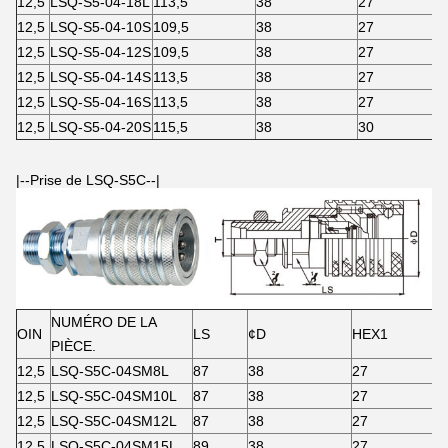
12,5
LSQ-S5-04-18L
113,5
38
27
12,5
LSQ-S5-04-10S
109,5
38
27
12,5
LSQ-S5-04-12S
109,5
38
27
12,5
LSQ-S5-04-14S
113,5
38
27
12,5
LSQ-S5-04-16S
113,5
38
27
12,5
LSQ-S5-04-20S
115,5
38
30
|--Prise de LSQ-S5C--|
NUMÉRO DE LA
OIN
LS
¢D
HEX1
PIÈCE.
12,5
LSQ-S5C-04SM8L
87
38
27
12,5
LSQ-S5C-04SM10L
87
38
27
12,5
LSQ-S5C-04SM12L
87
38
27
12,5
LSQ-S5C-04SM15L
89
38
27