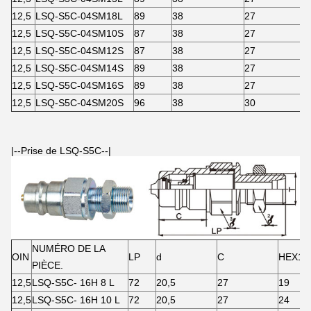
12,5
LSQ-S5C-04SM18L
89
38
27
12,5
LSQ-S5C-04SM10S
87
38
27
12,5
LSQ-S5C-04SM12S
87
38
27
12,5
LSQ-S5C-04SM14S
89
38
27
12,5
LSQ-S5C-04SM16S
89
38
27
12,5
LSQ-S5C-04SM20S
96
38
30
|--Prise de LSQ-S5C--|
NUMÉRO DE LA
OIN
LP
d
C
HEX1
PIÈCE.
12,5
LSQ-S5C- 16H 8 L
72
20,5
27
19
12,5
LSQ-S5C- 16H 10 L
72
20,5
27
24