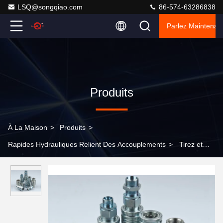
LSQ@songqiao.com
86-574-63286838
Parlez Maintenant
Produits
À La Maison
>
Produits
>
Rapides Hydrauliques Relient Des Accouplements
>
Tirez et
poussez rapide hydraulique relient l'écoulement évalué des
accouplements ISO5675 12 gal/mn