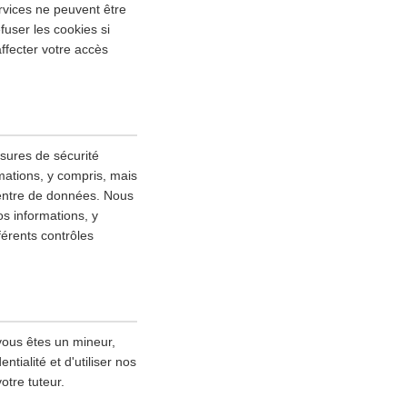
rvices ne peuvent être
fuser les cookies si
ffecter votre accès
esures de sécurité
mations, y compris, mais
 centre de données. Nous
s informations, y
fférents contrôles
vous êtes un mineur,
tialité et d'utiliser nos
otre tuteur.