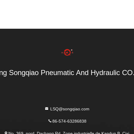
ang Songqiao Pneumatic And Hydraulic CO.
LSQ@songqiao.com
86-574-63286838
No. 369, nord, Dachang Rd. Zone industrielle de Kandun B, Cixi,