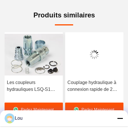
Produits similaires
Les coupleurs
Couplage hydraulique à
hydrauliques LSQ-S1
connexion rapide de 2
d'attache rapide de fil de
pouces, couplage
TNP échangent l'OIN
hydraulique à face plate à
Parlez Maintenant.
Parlez Maintenant.
7241-1 séries
usage général
Lou