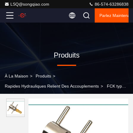
LSQ@songqiao.com
86-574-63286838
Parlez Maintenant
Produits
À La Maison
>
Produits
>
Rapides Hydrauliques Relient Des Accouplements
>
FCK type
italien couplage hydraulique en laiton 1/4 taille