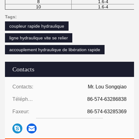
8
1.6-4
10
1.6-4
Tags:
coupleur rapide hydraulique
ligne hydraulique vite se relier
accouplement hydraulique de libération rapide
Contacts
Contacts:
Mr. Lou Songqiao
Téléphone:
86-574-63286838
Faxeur:
86-574-63285369