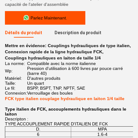
capacité de l'atelier d'assemblée
Parlez Maintenant.
Détails du produit
Description du produit
Mettre en évidence:
Couplings hydrauliques de type italien
,
Connexion rapide de la ligne hydraulique FCK
,
Couplings hydrauliques en laiton de taille 1/4
La norme:
Compatible avec la norme italienne
Pression d'utilisation à 600 livres par pouce carré
Wp:
(barre 40)
Matériel:
D'autres produits
Taille:
Un quart
Le fil:
BSPP, BSPT, TNP, NPTF, SAE
Connexion:
Verrouillage des boules
FCK type italien couplage hydraulique en laiton 1/4 taille
Type italien de FCK, accouplements hydrauliques dans le
laiton
Descripton :
TYPE ACCOUPLEMENT RAPIDE D'ITALIEN DE FCK
D.
MPA
6
1.6-4