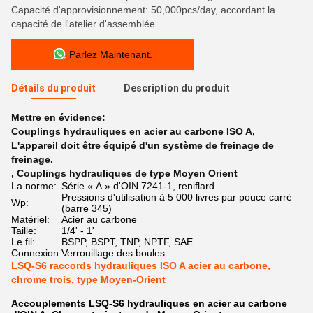
Capacité d'approvisionnement: 50,000pcs/day, accordant la
capacité de l'atelier d'assemblée
Parlez Maintenant.
Détails du produit
Description du produit
Mettre en évidence:
Couplings hydrauliques en acier au carbone ISO A
,
L'appareil doit être équipé d'un système de freinage de
freinage.
,
Couplings hydrauliques de type Moyen Orient
La norme:
Série « A » d'OIN 7241-1, reniflard
Pressions d'utilisation à 5 000 livres par pouce carré
Wp:
(barre 345)
Matériel:
Acier au carbone
Taille:
1/4' - 1'
Le fil:
BSPP, BSPT, TNP, NPTF, SAE
Connexion:
Verrouillage des boules
LSQ-S6 raccords hydrauliques ISO A acier au carbone,
chrome trois, type Moyen-Orient
Accouplements LSQ-S6 hydrauliques en acier au carbone