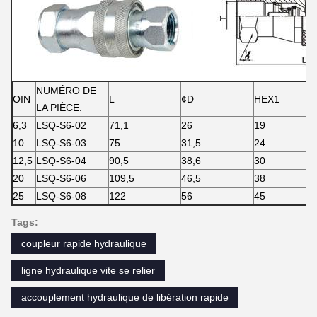
NUMÉRO DE
OIN
L
¢D
HEX1
LA PIÈCE.
6,3
LSQ-S6-02
71,1
26
19
10
LSQ-S6-03
75
31,5
24
12,5
LSQ-S6-04
90,5
38,6
30
20
LSQ-S6-06
109,5
46,5
38
25
LSQ-S6-08
122
56
45
Tags:
coupleur rapide hydraulique
ligne hydraulique vite se relier
accouplement hydraulique de libération rapide