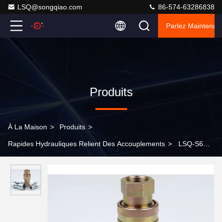
LSQ@songqiao.com
86-574-63286838
Parlez Maintenant
Produits
À La Maison
>
Produits
>
Rapides Hydrauliques Relient Des Accouplements
>
LSQ-S6
raccords hydrauliques ISO A acier au carbone, chrome trois, type
Moyen-Orient