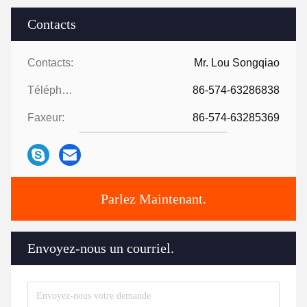
Contacts
Contacts:
Mr. Lou Songqiao
Téléphone:
86-574-63286838
Faxeur:
86-574-63285369
Parlez Maintenant.
Envoyez-nous un courriel.