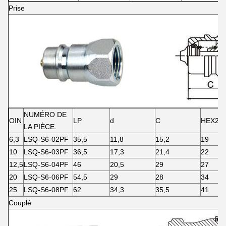
Prise
NUMÉRO DE
OIN
LP
d
C
HEX2
LA PIÈCE.
6,3
LSQ-S6-02PF
35,5
11,8
15,2
19
10
LSQ-S6-03PF
36,5
17,3
21,4
22
12,5
LSQ-S6-04PF
46
20,5
29
27
20
LSQ-S6-06PF
54,5
29
28
34
25
LSQ-S6-08PF
62
34,3
35,5
41
Couplé