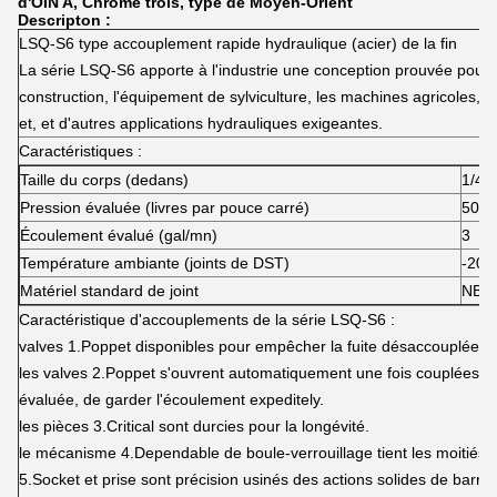
d'OIN A, Chrome trois, type de Moyen-Orient
Descripton :
LSQ-S6 type accouplement rapide hydraulique (acier) de la fin
La série LSQ-S6 apporte à l'industrie une conception prouvée pour l
construction, l'équipement de sylviculture, les machines agricoles, le
et, et d'autres applications hydrauliques exigeantes.
Caractéristiques :
Taille du corps (dedans)
1/4
Pression évaluée (livres par pouce carré)
5000
Écoulement évalué (gal/mn)
3
Température ambiante (joints de DST)
-20
Matériel standard de joint
NBR
Caractéristique d'accouplements de la série LSQ-S6 :
valves 1.Poppet disponibles pour empêcher la fuite désaccouplée.
les valves 2.Poppet s'ouvrent automatiquement une fois couplées, dan
évaluée, de garder l'écoulement expeditely.
les pièces 3.Critical sont durcies pour la longévité.
le mécanisme 4.Dependable de boule-verrouillage tient les moitié
5.Socket et prise sont précision usinés des actions solides de barre.