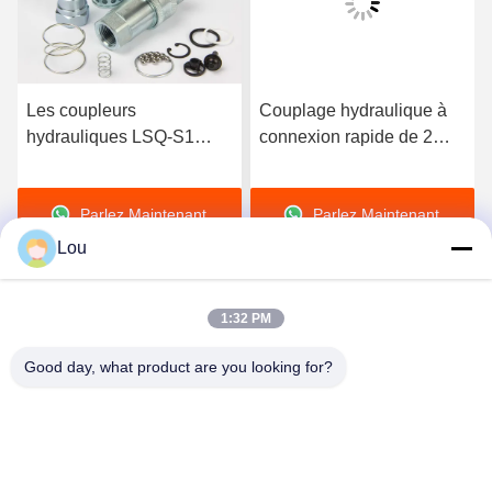
Les coupleurs
Couplage hydraulique à
hydrauliques LSQ-S1
connexion rapide de 2
d'attache rapide de fil de
pouces, couplage
TNP échangent l'OIN
hydraulique à face plate à
Parlez Maintenant.
Parlez Maintenant.
7241-1 séries
usage général
Lou
1:32 PM
Good day, what product are you looking for?
Zhejiang Songqiao Pneumatic And Hydraulic
CO., LTD.
LSQ@songqiao.com
86-574-63286838