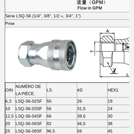
Série LSQ-S6 (1/4", 3/8", 1/2 », 3/4", 1")
Prise
NUMÉRO DE
OIN
LS
¢D
HEX1
LA PIÈCE.
6,3
LSQ-S6-02SF
50
26
19
10
LSQ-S6-03SF
56
31,5
24
12,5
LSQ-S6-04SF
66
38,6
30
20
LSQ-S6-06SF
82
46,5
38
25
LSQ-S6-08SF
96,5
56
45