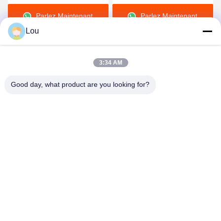
DG en laiton
QKD-Z en acier au
Parlez Maintenant.
Parlez Maintenant.
carbone
Lou
3:34 AM
Good day, what product are you looking for?
Zhejiang Songqiao Pneumatic And Hydraulic
CO., LTD.
LSQ@songqiao.com
86-574-63286838
No. 369, nord, Dachang Rd. Zone industrielle de Kandun
B, Cixi, Zhejiang, Chine.