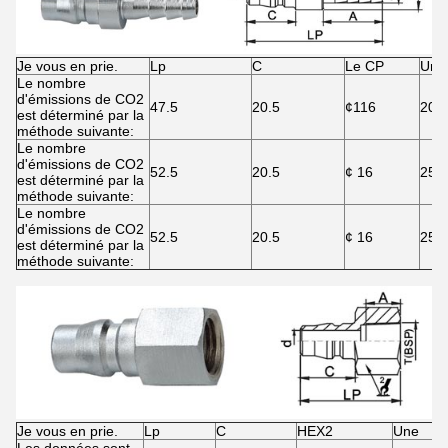
Je vous en prie.
Lp
C
Le CP
Une
Le nombre
d'émissions de CO2
47.5
20.5
¢116
20
est déterminé par la
méthode suivante:
Le nombre
d'émissions de CO2
52.5
20.5
¢ 16
25
est déterminé par la
méthode suivante:
Le nombre
d'émissions de CO2
52.5
20.5
¢ 16
25
est déterminé par la
méthode suivante:
Je vous en prie.
Lp
C
HEX2
Une