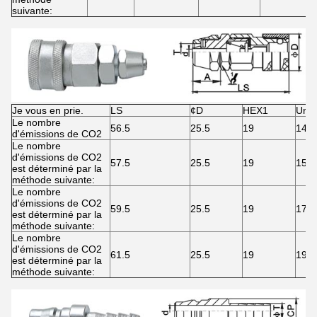
suivante:
Je vous en prie.
LS
¢D
HEX1
Une
Le nombre
56.5
25.5
19
14
d'émissions de CO2
Le nombre
d'émissions de CO2
57.5
25.5
19
15
est déterminé par la
méthode suivante:
Le nombre
d'émissions de CO2
59.5
25.5
19
17
est déterminé par la
méthode suivante:
Le nombre
d'émissions de CO2
61.5
25.5
19
19
est déterminé par la
méthode suivante: