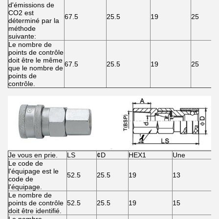
d'émissions de
CO2 est
67.5
25.5
19
25
déterminé par la
méthode
suivante:
Le nombre de
points de contrôle
doit être le même
67.5
25.5
19
25
que le nombre de
points de
contrôle.
Je vous en prie.
LS
¢D
HEX1
Une
Le code de
l'équipage est le
52.5
25.5
19
13
code de
l'équipage.
Le nombre de
points de contrôle
52.5
25.5
19
15
doit être identifié.