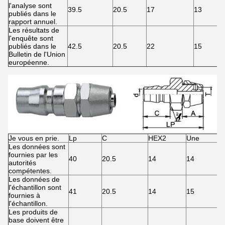
l'analyse sont
39.5
20.5
17
13
publiés dans le
rapport annuel.
Les résultats de
l'enquête sont
publiés dans le
42.5
20.5
22
15
Bulletin de l'Union
européenne.
Je vous en prie.
Lp
C
HEX2
Une
Les données sont
fournies par les
40
20.5
14
14
autorités
compétentes.
Les données de
l'échantillon sont
41
20.5
14
15
fournies à
l'échantillon.
Les produits de
base doivent être