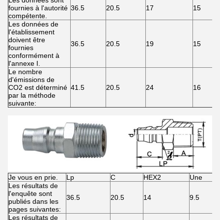
Les données sont
fournies à l'autorité
36.5
20.5
17
15
compétente.
Les données de
l'établissement
doivent être
36.5
20.5
19
15
fournies
conformément à
l'annexe I.
Le nombre
d'émissions de
CO2 est déterminé
41.5
20.5
24
16
par la méthode
suivante:
Je vous en prie.
Lp
C
HEX2
Une
Les résultats de
l'enquête sont
36.5
20.5
14
9.5
publiés dans les
pages suivantes:
Les résultats de