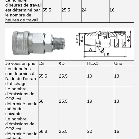
Le nombre
d'heures de travail
est déterminé par
55.5
25.5
24
16
le nombre de
heures de travail.
Je vous en prie.
LS
¢D
HEX1
Une
Les données
sont fournies à
55.5
25.5
19
13
l'aide de l'écran
d'affichage.
Le nombre
d'émissions de
CO2 est
56
25.5
19
13
déterminé par la
méthode
suivante:
Le nombre
d'émissions de
CO2 est
58.8
25.5
22
16
déterminé par la
méthode