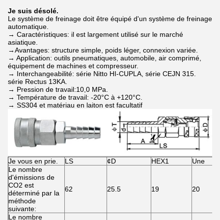
Je suis désolé.
Le système de freinage doit être équipé d'un système de freinage
automatique.
→ Caractéristiques: il est largement utilisé sur le marché
asiatique.
→Avantages: structure simple, poids léger, connexion variée.
→ Application: outils pneumatiques, automobile, air comprimé,
équipement de machines et compresseur.
→ Interchangeabilité: série Nitto HI-CUPLA, série CEJN 315.
série Rectus 13KA.
→ Pression de travail:10,0 MPa.
→ Température de travail: -20°C à +120°C.
→ SS304 et matériau en laiton est facultatif
Je vous en prie.
LS
¢D
HEX1
Une
Le nombre
d'émissions de
CO2 est
62
25.5
19
20
déterminé par la
méthode
suivante:
Le nombre