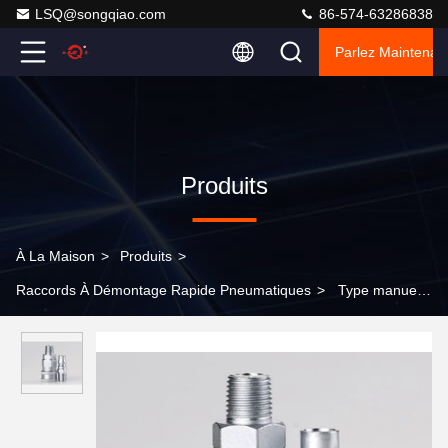
LSQ@songqiao.com
86-574-63286838
Parlez Maintenant
Produits
À La Maison
>
Produits
>
Raccords À Démontage Rapide Pneumatiques
>
Type manuel
raccords à démontage rapide pneumatiques, air de Chrome trois
rapide